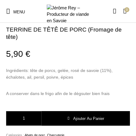
0
MENU
Accueil
/
Abats
/
Abats de porc
TERRINE DE TÊTÊ DE PORC (Fromage de
tête)
5,90
€
Ingrédients: tête de porcs, gelée, rosé de savoie (11%),
échalotes, ail, persil, poivre, épices
A conserver dans le frigo afin de le dégsuter bien frais
quantité de TERRINE DE TÊTÊ DE PORC (Fromage de tête)
Ajouter Au Panier
Catégories :
Abats de porc
,
Charcuterie