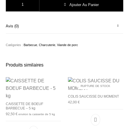
Ajouter Au Panier
Avis (0)
Catégories :
Barbecue
,
Charcuterie
,
Viande de porc
Produits similaires
RUPTURE DE STOCK
COLIS SAUCISSE DU MOMENT
42,00
€
CAISSETTE DE BOEUF
BARBECUE – 5 kg
92,50
€
environ la caissette de 5 kg