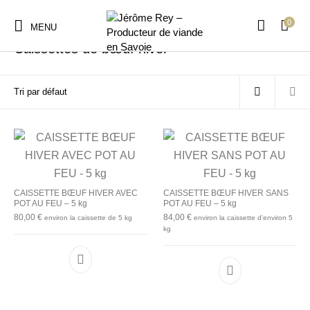
0
Accueil
/
Colis
/
Caissettes de bœuf hiver
MENU
Caissettes de bœuf hiver
CAISSETTE BŒUF HIVER AVEC
CAISSETTE BŒUF HIVER SANS
POT AU FEU – 5 kg
POT AU FEU – 5 kg
80,00
€
84,00
€
environ la caissette de 5 kg
environ la caissette d'environ 5
kg