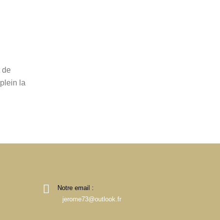
t de
lein la
Notre email :
jerome73@outlook.fr