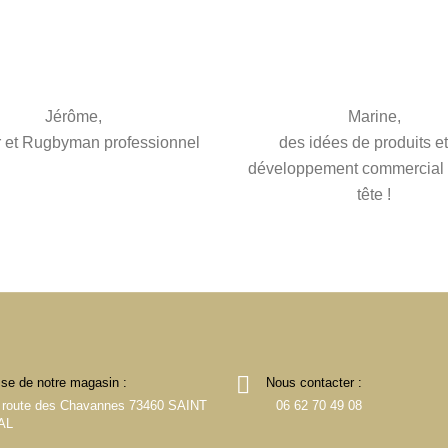
oir les partager avec mes
lients et supporters ! «
Jérôme,
Marine,
r et Rugbyman professionnel
des idées de produits e
développement commercial p
tête !
se de notre magasin :
Nous contacter :
 route des Chavannes 73460 SAINT
06 62 70 49 08
AL