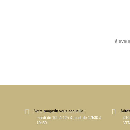
pouv
c
éleveu
Notre magasin vous accueille :
Adres
mardi de 10h à 12h & jeudi de 17h30 à
910
19h30
VIT