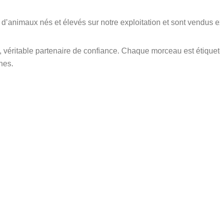
’animaux nés et élevés sur notre exploitation et sont vendus ex
al, véritable partenaire de confiance. Chaque morceau est étique
nes.
ai la chance de vivre mes
 passions : l’élevage et le
by et je suis heureux de