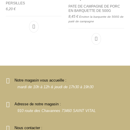
PERSILLES
PATE DE CAMPAGNE DE PORC
6,20
€
EN BARQUETTE DE 500G
8,45
€
Environ la barquette de 500G de
paté de campagne
Notre magasin vous accueille :
mardi de 10h à 12h & jeudi de 17h30 à 19h30
Adresse de notre magasin :
910 route des Chavannes 73460 SAINT VITAL
Nous contacter :