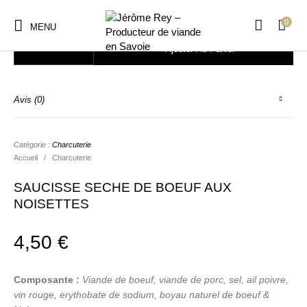
0
MENU
quantité de SAUCISSE SECHE DE BOEUF AUX NOISETTES
Ajouter Au Panier
Avis (0)
Catégorie :
Charcuterie
Accueil
/
Charcuterie
SAUCISSE SECHE DE BOEUF AUX
NOISETTES
4,50
€
Composante :
Viande de boeuf, viande de porc, sel, ail poivre,
vin rouge, erythobate de sodium, boyau naturel de boeuf &