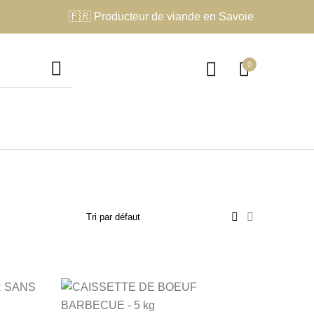
🇫🇷 Producteur de viande en Savoie
0