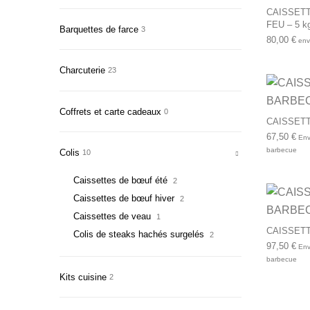
CAISSETT
FEU – 5 k
Barquettes de farce
3
80,00
€
envi
Charcuterie
23
Coffrets et carte cadeaux
0
CAISSETT
67,50
€
Envi
barbecue
Colis
10
Caissettes de bœuf été
2
Caissettes de bœuf hiver
2
Caissettes de veau
1
CAISSETT
Colis de steaks hachés surgelés
2
97,50
€
Envi
barbecue
Kits cuisine
2