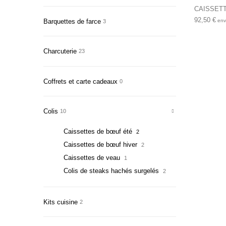
CAISSETT
92,50
€
Barquettes de farce
envi
3
Charcuterie
23
Coffrets et carte cadeaux
0
Colis
10
Caissettes de bœuf été
2
Caissettes de bœuf hiver
2
Caissettes de veau
1
Colis de steaks hachés surgelés
2
Kits cuisine
2