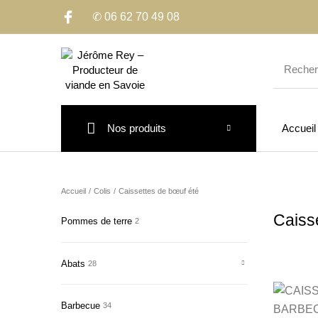
✆ 06 62 70 49 08
Nos produits
Accueil
Accueil
/
Colis
/
Caissettes de bœuf été
Caiss
Pommes de terre
2
Abats
28
Barbecue
34