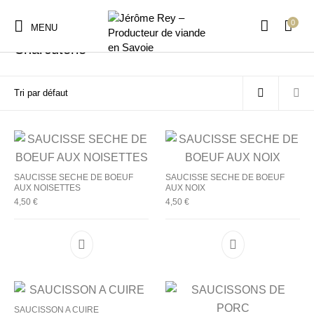
0
Accueil
/
Charcuterie
/
Page 2
MENU
Charcuterie
SAUCISSE SECHE DE BOEUF
SAUCISSE SECHE DE BOEUF
AUX NOISETTES
AUX NOIX
4,50
€
4,50
€
SAUCISSON A CUIRE