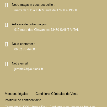
Notre magasin vous accueille :
mardi de 10h à 12h & jeudi de 17h30 à 19h30
Adresse de notre magasin :
910 route des Chavannes 73460 SAINT VITAL
Nous contacter :
06 62 70 49 08
Notre email :
jerome73@outlook.fr
Mentions légales
Conditions Générales de Vente
Politique de confidentialité
Copyright © 2026 Jérôme Rey - Producteur de viande de bœuf et