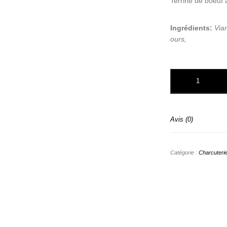
Terrine de boeuf 
Ingrédients:
Vian
ours,
quantité de TERR
Avis (0)
Catégorie :
Charcuteri