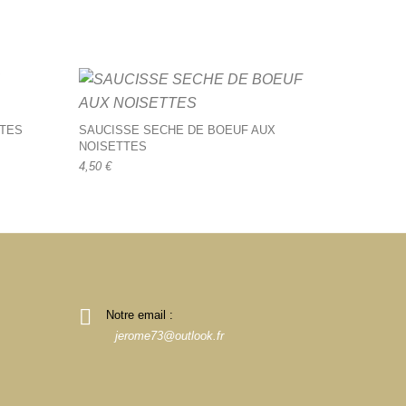
TTES
SAUCISSE SECHE DE BOEUF AUX
NOISETTES
4,50
€
Notre email :
jerome73@outlook.fr