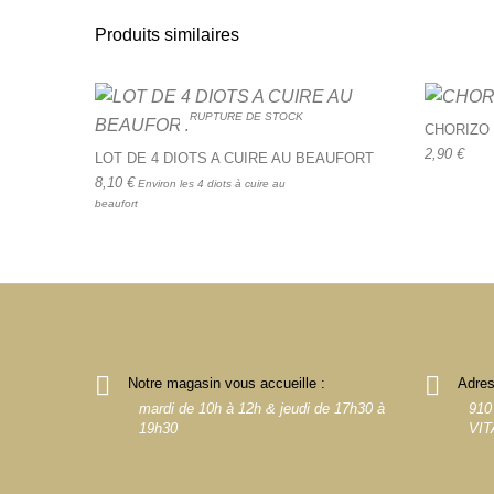
Produits similaires
RUPTURE DE STOCK
CHORIZO
2,90
€
LOT DE 4 DIOTS A CUIRE AU BEAUFORT
8,10
€
Environ les 4 diots à cuire au
beaufort
Notre magasin vous accueille :
Adres
mardi de 10h à 12h & jeudi de 17h30 à
910
19h30
VIT