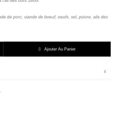
à l’ail des ours 180G
de de porc, viande de boeuf, oeufs, sel, poivre, ails des
INE DE BOEUF A L'AIL DES OURS
Ajouter Au Panier
e