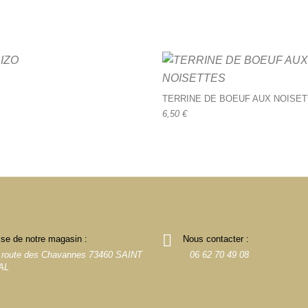
TERRINE DE BOEUF AUX NOISE
6,50
€
se de notre magasin :
Nous contacter :
 route des Chavannes 73460 SAINT
06 62 70 49 08
AL