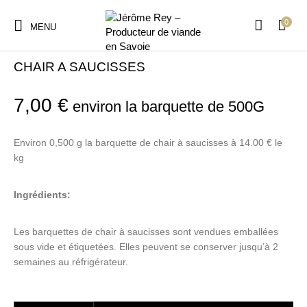
0
MENU
Accueil
/
Charcuterie
CHAIR A SAUCISSES
7,00
€
environ la barquette de 500G
Environ 0,500 g la barquette de chair à saucisses à 14.00 € le
kg
Ingrédients:
Les barquettes de chair à saucisses sont vendues emballées
sous vide et étiquetées. Elles peuvent se conserver jusqu’à 2
semaines au réfrigérateur.
quantité de CHAIR A SAUCISSES