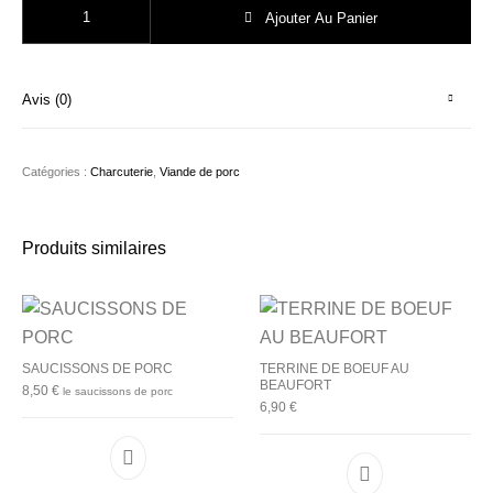
Ajouter Au Panier
Avis (0)
Catégories :
Charcuterie
,
Viande de porc
Produits similaires
SAUCISSONS DE PORC
TERRINE DE BOEUF AU
BEAUFORT
8,50
€
le saucissons de porc
6,90
€