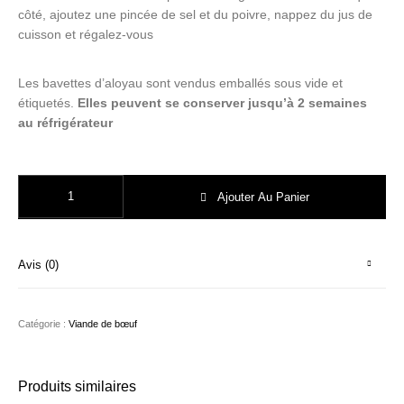
côté, ajoutez une pincée de sel et du poivre, nappez du jus de
cuisson et régalez-vous
Les bavettes d’aloyau sont vendus emballés sous vide et
étiquetés.
Elles peuvent se conserver jusqu’à 2 semaines
au réfrigérateur
quantité de LOT DE 2 BAVETTE D'ALOYAU
Ajouter Au Panier
Avis (0)
Catégorie :
Viande de bœuf
Produits similaires