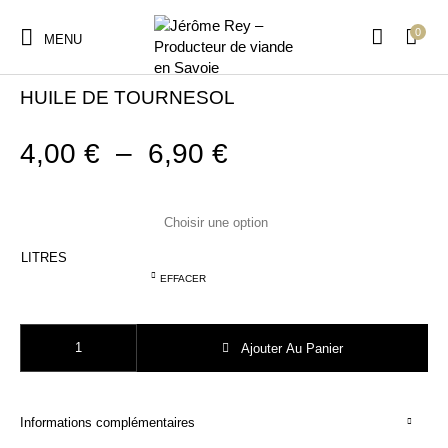
0
MENU
Accueil
/
Sélection de producteurs
HUILE DE TOURNESOL
Plage de prix : 4
4,00
€
–
6,90
€
LITRES
EFFACER
quantité de HUILE DE TOURNESOL
Ajouter Au Panier
Informations complémentaires