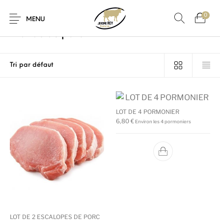
0
Accueil
/
Viande de porc
/
Page 2
MENU
Viande de porc
LOT DE 4 PORMONIER
6,80
€
Environ les 4 pormoniers
LOT DE 2 ESCALOPES DE PORC