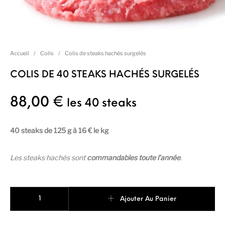
Accueil
/
Colis
/
Colis de steaks hachés surgelés
COLIS DE 40 STEAKS HACHÉS SURGELÉS
88,00
€
les 40 steaks
40 steaks de 125 g à 16 € le kg
Les steaks hachés sont
commandables toute l’année
.
quantité de COLIS DE 40 STEAKS HACHÉS SURGELÉS
Ajouter Au Panier