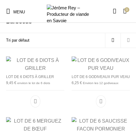
0
Accueil
/
Barbecue
/
Page 2
MENU
Barbecue
LOT DE 6 DIOTS À GRILLER
LOT DE 6 GODIVEAUX PUR VEAU
9,45
€
6,25
€
environ le lot de 6 diots
Environ les 12 godiveaux