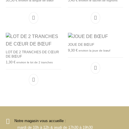
30,50
€
5,40
€
environ la langue de bœuf
environ le sachet de rognons
JOUE DE BŒUF
9,30
€
environ la joue de bœuf
LOT DE 2 TRANCHES DE CŒUR
DE BŒUF
1,30
€
environ le lot de 2 tranches
Notre magasin vous accueille :
mardi de 10h à 12h & jeudi de 17h30 à 19h30