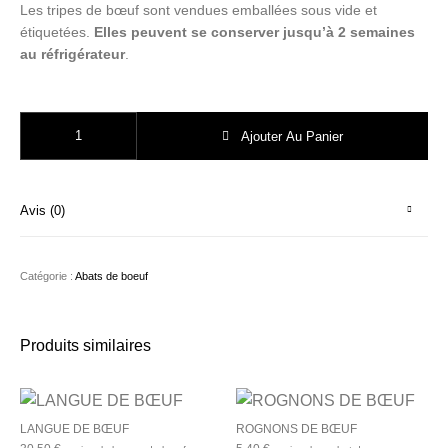
Les tripes de bœuf sont vendues emballées sous vide et
étiquetées.
Elles peuvent se conserver jusqu’à 2 semaines
au réfrigérateur
.
quantité de TRIPES DE BŒUF
Ajouter Au Panier
Avis (0)
Catégorie :
Abats de boeuf
Produits similaires
LANGUE DE BŒUF
ROGNONS DE BŒUF