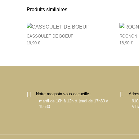
Produits similaires
CASSOULET DE BOEUF
ROGNON 
19,90
€
18,90
€
Notre magasin vous accueille :
Adres
mardi de 10h à 12h & jeudi de 17h30 à
910
19h30
VIT