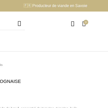
🇫🇷 Producteur de viande en Savoie
0
nés
OGNAISE