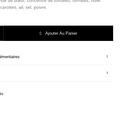
nde de bœuf, concentré de tomates, tomates, huile
carottes, ail, sel, poivre.
CE BOLOGNAISE
Ajouter Au Panier
lémentaires
nés