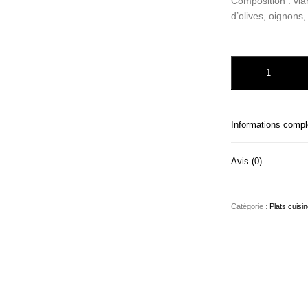
Composition : via
d’olives, oignons, 
quantité de SAU
Informations comp
Avis (0)
Catégorie :
Plats cuisi