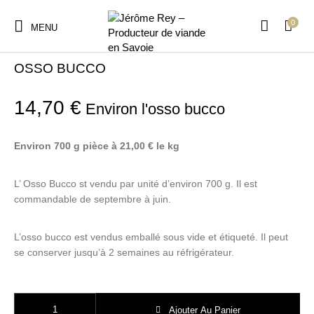
0
MENU
Accueil
/
Viande de veau
OSSO BUCCO
14,70
€
Environ l'osso bucco
Environ 700 g pièce à 21,00 € le kg
L’ Osso Bucco st vendu par unité d’environ 700 g. Il est
commandable de septembre à juin.
L’osso bucco est vendus emballé sous vide et étiqueté. Il peut
se conserver jusqu’à 2 semaines au réfrigérateur.
quantité de OSSO BUCCO
Ajouter Au Panier