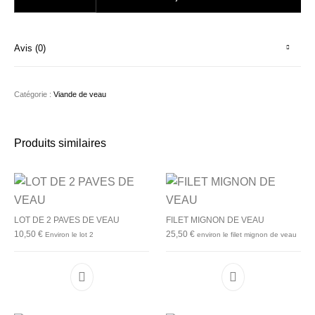
Avis (0)
Catégorie :
Viande de veau
Produits similaires
LOT DE 2 PAVES DE VEAU
FILET MIGNON DE VEAU
10,50
€
25,50
€
Environ le lot 2
environ le filet mignon de veau