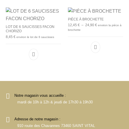
PIÈCE À BROCHETTE
Plage de prix : 12,45
12,45
€
–
24,90
€
environ la pièce à
LOT DE 6 SAUCISSES FACON
brochette
CHORIZO
8,45
€
environ le lot de 6 saucisses
Ce produit a plu
Notre magasin vous accueille :
mardi de 10h à 12h & jeudi de 17h30 à 19h30
Adresse de notre magasin :
910 route des Chavannes 73460 SAINT VITAL