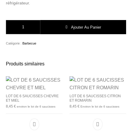
réfrigérateur.
quantité de LOT DE 6 SAUCISSES THYM/CITRON
Ajouter Au Panier
Catégorie :
Barbecue
Produits similaires
LOT DE 6 SAUCISSES CHEVRE
LOT DE 6 SAUCISSES CITRON
ET MIEL
ET ROMARIN
8,45
€
8,45
€
environ le lot de 6 saucisses
Environ le lot de 6 saucisses