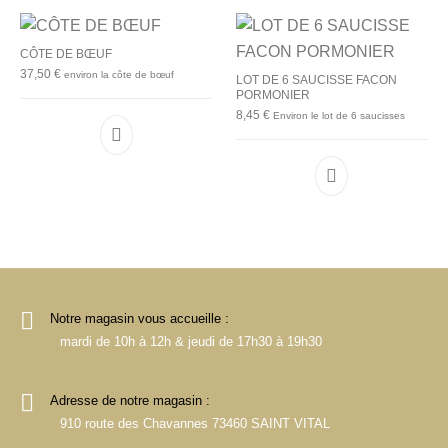
CÔTE DE BŒUF
37,50
€
environ la côte de bœuf
LOT DE 6 SAUCISSE FACON
PORMONIER
8,45
€
Environ le lot de 6 saucisses
Notre magasin vous accueille :
mardi de 10h à 12h & jeudi de 17h30 à 19h30
Adresse de notre magasin :
910 route des Chavannes 73460 SAINT VITAL