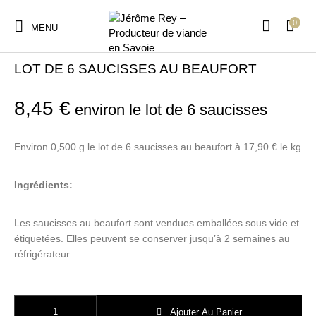
0
MENU
Accueil
/
Barbecue
LOT DE 6 SAUCISSES AU BEAUFORT
8,45
€
environ le lot de 6 saucisses
Environ 0,500 g le lot de 6 saucisses au beaufort à 17,90 € le kg
Ingrédients:
Les saucisses au beaufort sont vendues emballées sous vide et
étiquetées. Elles peuvent se conserver jusqu’à 2 semaines au
réfrigérateur.
quantité de LOT DE 6 SAUCISSES AU BEAUFORT
Ajouter Au Panier