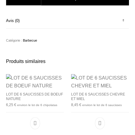
Avis (0)
Catégorie :
Barbecue
Produits similaires
LOT DE 6 SAUCISSES DE BOEUF
LOT DE 6 SAUCISSES CHEVRE
NATURE
ET MIEL
6,25
€
8,45
€
environ le lot de 6 chipolatas
environ le lot de 6 saucisses