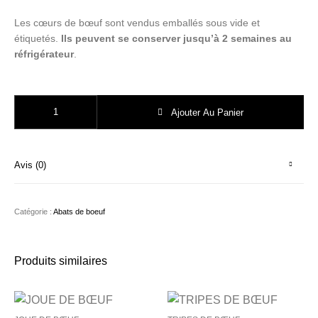
Les cœurs de bœuf sont vendus emballés sous vide et
étiquetés.
Ils peuvent se conserver jusqu’à 2 semaines au
réfrigérateur
.
quantité de LOT DE 2 TRANCHES DE CŒUR DE BŒUF
Ajouter Au Panier
Avis (0)
Catégorie :
Abats de boeuf
Produits similaires