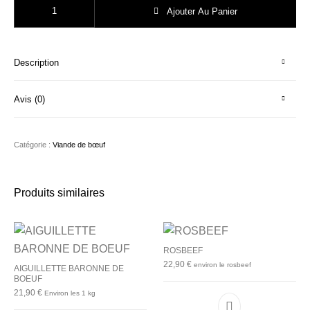
Ajouter Au Panier
Description
Avis (0)
Catégorie :
Viande de bœuf
Produits similaires
ROSBEEF
22,90
€
environ le rosbeef
AIGUILLETTE BARONNE DE
BOEUF
21,90
€
Environ les 1 kg