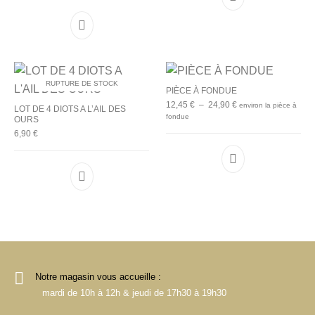
RUPTURE DE STOCK
PIÈCE À FONDUE
Plage de prix : 12,45
12,45
€
–
24,90
€
environ la pièce à
LOT DE 4 DIOTS A L’AIL DES
fondue
OURS
6,90
€
Ce produit a plu
Notre magasin vous accueille :
mardi de 10h à 12h & jeudi de 17h30 à 19h30