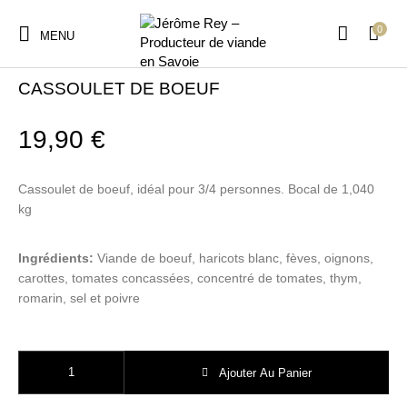
0
MENU
Accueil
/
Plats cuisinés
CASSOULET DE BOEUF
19,90
€
Cassoulet de boeuf, idéal pour 3/4 personnes. Bocal de 1,040
kg
Ingrédients:
Viande de boeuf, haricots blanc, fèves, oignons,
carottes, tomates concassées, concentré de tomates, thym,
romarin, sel et poivre
quantité de CASSOULET DE BOEUF
Ajouter Au Panier