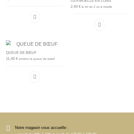
OS A MOELLE EN LONG
2,40
€
le lot de 2 os à moelle
QUEUE DE BŒUF
11,40
€
environ la queue de bœuf
Notre magasin vous accueille :