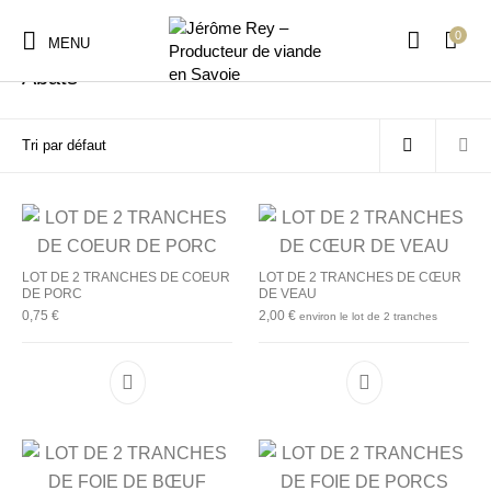
0
Accueil
/
Abats
/
Page 2
MENU
Abats
LOT DE 2 TRANCHES DE COEUR
LOT DE 2 TRANCHES DE CŒUR
DE PORC
DE VEAU
0,75
€
2,00
€
environ le lot de 2 tranches